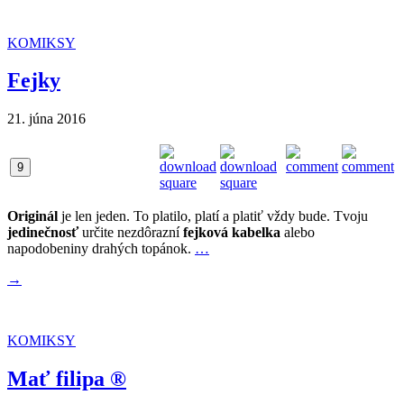
KOMIKSY
Fejky
21. júna 2016
9
Originál
je len jeden. To platilo, platí a platiť vždy bude. Tvoju
jedinečnosť
určite nezdôrazní
fejková kabelka
alebo
napodobeniny drahých topánok.
…
→
KOMIKSY
Mať filipa ®