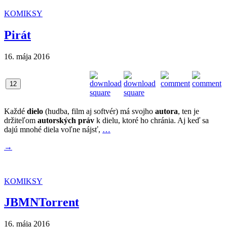
KOMIKSY
Pirát
16. mája 2016
12
Každé
dielo
(hudba, film aj softvér) má svojho
autora
, ten je
držiteľom
autorských práv
k dielu, ktoré ho chránia. Aj keď sa
dajú mnohé diela voľne nájsť,
…
→
KOMIKSY
JBMNTorrent
16. mája 2016