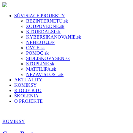
SÚVISIACE PROJEKTY
BEZINTERNETU.sk
ZODPOVEDNE.sk
KTOJEDALSI.sk
KYBERSIKANOVANIE.sk
NEHEJTUJ.sk
OVCE.sk
POMOC.sk
SIDLISKOVYSEN.sk
STOPLINE.sk
MATFILIPA.sk
NEZAVISLOST.sk
AKTUALITY
KOMIKSY
KTO JE KTO
ŠKOLENIA
O PROJEKTE
KOMIKSY